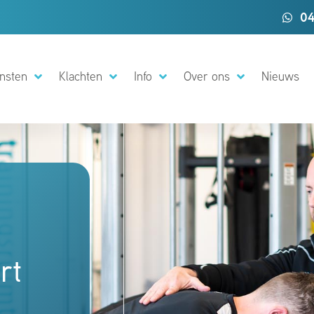
04
nsten
Klachten
Info
Over ons
Nieuws
rt