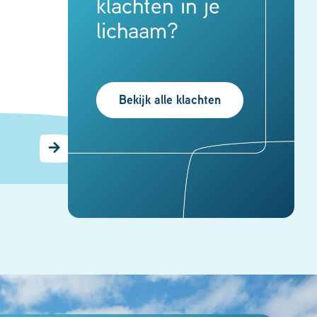
klachten in je
lichaam?
Bekijk alle klachten
Schouder, elleboog &
pols