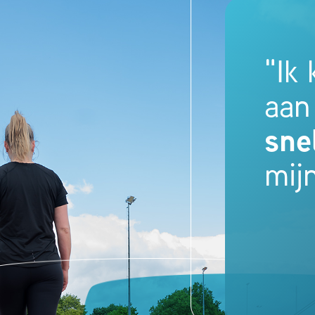
"Ik
aan
sne
mijn