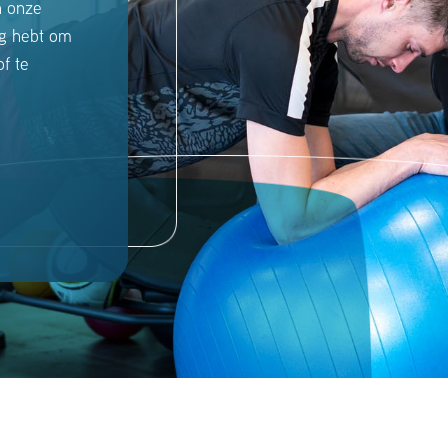
n onze
ig hebt om
f te