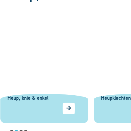
chten
Knieklachten