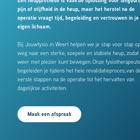
Een heupprothese is vaak
de oplossing voor langdur
pijn of stijfheid in de heup, maar het herstel na de
operatie vraagt tijd, begeleiding en vertrouwen in je
eigen lichaam.
Bij Jouwfysio in Weert helpen we je stap voor stap o
weg naar een sterke, soepele en stabiele heup, zodat 
weer met plezier kunt bewegen.
Onze fysiotherapeut
begeleiden je tijdens het hele revalidatieproces
,
van d
eerste stappen na de operatie tot het hervatten van
dagelijkse activiteiten.
Maak een afspraak