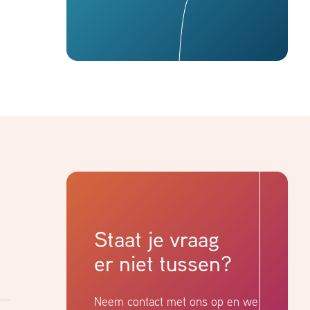
Staat je vraag
er niet tussen?
Neem contact met ons op en we