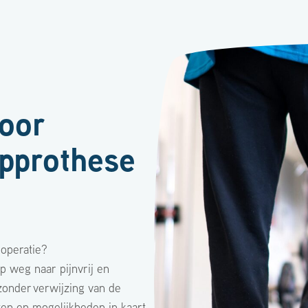
oor
upprothese
poperatie?
p weg naar pijnvrij en
 zonder
verwijzing van de
ten en mogelijkheden in kaart