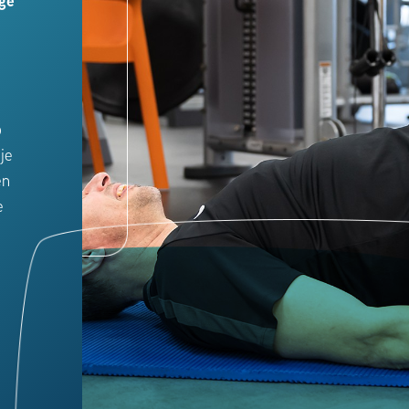
ige
p
je
en
e