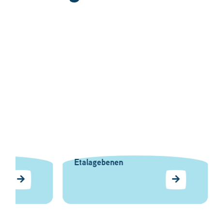
Heup, knie & enkel
Heupkla