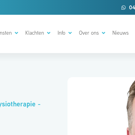
04
nsten
Klachten
Info
Over ons
Nieuws
l
siotherapie -