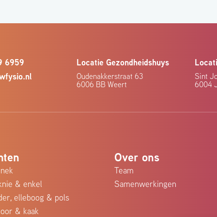
9 6959
Locatie Gezondheidshuys
Locat
wfysio.nl
Oudenakkerstraat 63
Sint Jo
6006 BB Weert
6004 
hten
Over ons
 nek
Team
knie & enkel
Samenwerkingen
er, elleboog & pols
 oor & kaak