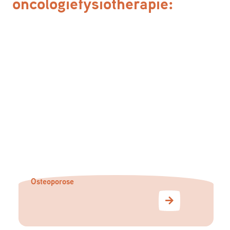
oncologiefysiotherapie:
Osteoporose